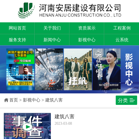
网站首页
关于我们
资质展示
工程案例
服务支持
新闻中心
影视中心
云系统


首页
>
影视中心
>
建筑八害
分类
建筑八害
2023-03-08